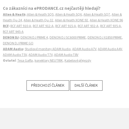
Co zákazníci na ePRODANCE.cz nejčastěji hledají?
Allen & Heath
:
Allen & Heath SQ5
,
Allen & Heath SQ6
,
Allen & Heath SQ7
,
Allen &
Heath Qu-24
,
Allen & Heath Qu-32
,
Allen & Heath XONE:92
,
Allen & Heath XONE:96
RCF
:
RCF ART 910-A
,
RCF ART 912-A
,
RCF ART 915-A
,
RCF ART 932-A
,
RCF ART 935-A
,
RCF ART 945-A
DENON DJ
:
DENON DJ PRIME 4
,
DENON DJ SC6000 PRIME
,
DENON DJ X1850 PRIME
,
DENON DJ PRIME GO
ADAM Audio
:
Studiové monitory ADAM Audio
,
ADAM Audio A7V
,
ADAM Audio A4V
,
ADAM Audio T5V
,
ADAM Audio T7V
,
ADAM Audio T8V
Ostatní
:
Tesa Gaffa
,
konektory NEUTRIK
,
Kabelové přejezdy
PŘEDCHOZÍ ČLÁNEK
DALŠÍ ČLÁNEK
Z
Á
P