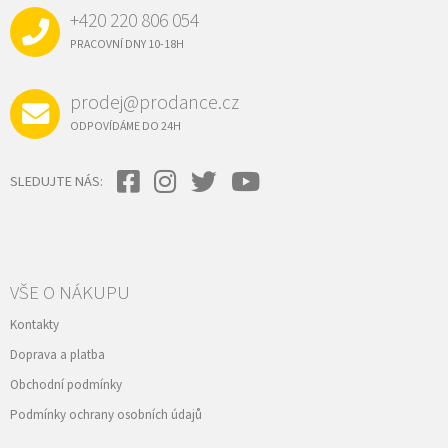
A
+420 220 806 054
T
Í
PRACOVNÍ DNY 10-18H
prodej@prodance.cz
ODPOVÍDÁME DO 24H
SLEDUJTE NÁS:
VŠE O NÁKUPU
Kontakty
Doprava a platba
Obchodní podmínky
Podmínky ochrany osobních údajů