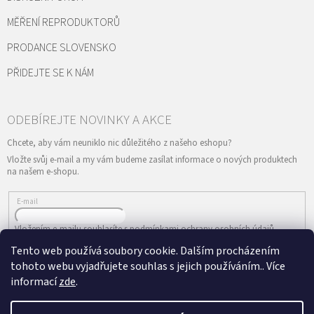
MĚŘENÍ REPRODUKTORŮ
PRODANCE SLOVENSKO
PŘIDEJTE SE K NÁM
Vložte svůj e-mail a my vám budeme zasílat informace o nových produktech
na našem e-shopu.
E-mail
Vložením e-mailu souhlasíte s
podmínkami ochrany osobních údajů
Tento web používá soubory cookie. Dalším procházením
PŘIHLÁSIT SE
tohoto webu vyjadřujete souhlas s jejich používáním.. Více
informací
zde
.