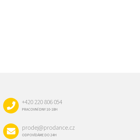
Z
Á
P
A
+420 220 806 054
T
Í
PRACOVNÍ DNY 10-18H
prodej@prodance.cz
ODPOVÍDÁME DO 24H