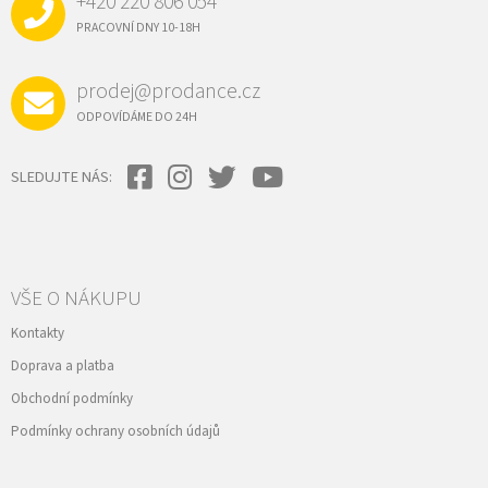
+420 220 806 054
T
Í
PRACOVNÍ DNY 10-18H
prodej@prodance.cz
ODPOVÍDÁME DO 24H
SLEDUJTE NÁS:
VŠE O NÁKUPU
Kontakty
Doprava a platba
Obchodní podmínky
Podmínky ochrany osobních údajů