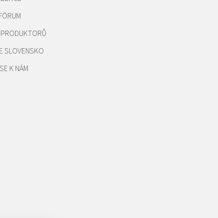
 FÓRUM
REPRODUKTORŮ
E SLOVENSKO
SE K NÁM