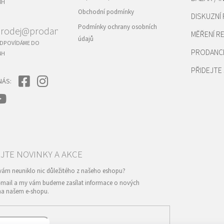
8H
Obchodní podmínky
DISKUZNÍ
Podmínky ochrany osobních
rodej@prodance.cz
MĚŘENÍ 
údajů
DPOVÍDÁME DO
PRODANC
4H
PŘIDEJTE 
NÁS:
e-mail a my vám budeme zasílat informace o nových
na našem e-shopu.