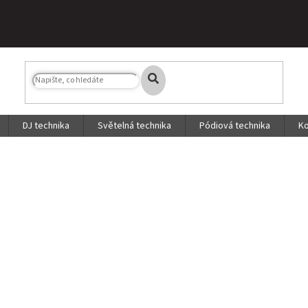
DJ technika
Světelná technika
Pódiová technika
Ko