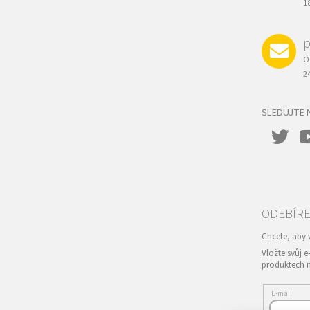
1
p
O
2
SLEDUJTE 
Vložte svůj 
produktech 
E-mail