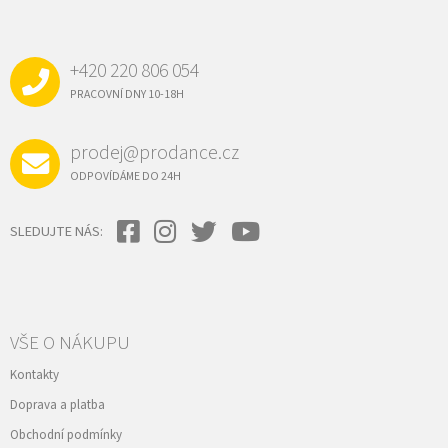
Á
P
A
+420 220 806 054
T
Í
PRACOVNÍ DNY 10-18H
prodej@prodance.cz
ODPOVÍDÁME DO 24H
SLEDUJTE NÁS:
VŠE O NÁKUPU
Kontakty
Doprava a platba
Obchodní podmínky