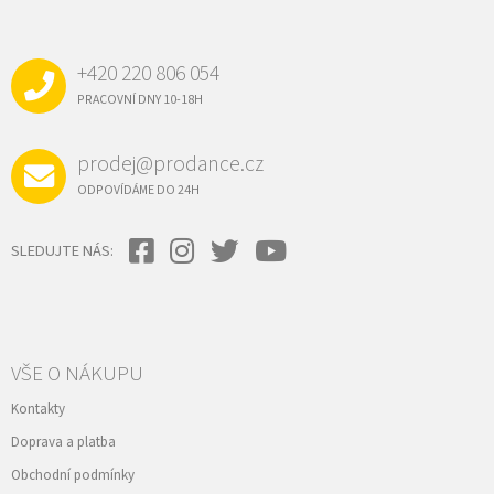
Á
P
A
+420 220 806 054
T
Í
PRACOVNÍ DNY 10-18H
prodej@prodance.cz
ODPOVÍDÁME DO 24H
SLEDUJTE NÁS:
VŠE O NÁKUPU
Kontakty
Doprava a platba
Obchodní podmínky