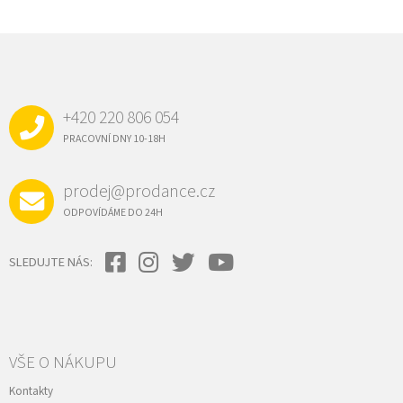
Z
Á
P
A
+420 220 806 054
T
Í
PRACOVNÍ DNY 10-18H
prodej@prodance.cz
ODPOVÍDÁME DO 24H
SLEDUJTE NÁS:
VŠE O NÁKUPU
Kontakty