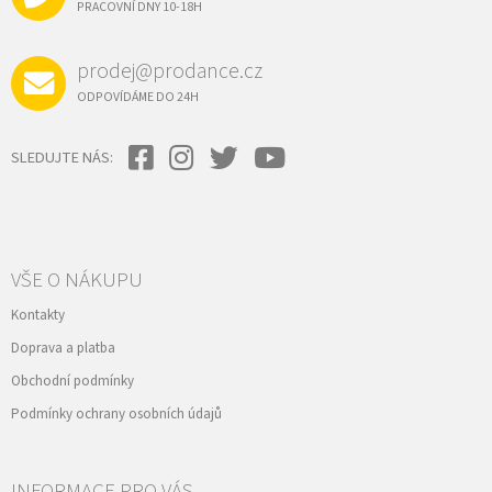
Í
PRACOVNÍ DNY 10-18H
prodej@prodance.cz
ODPOVÍDÁME DO 24H
SLEDUJTE NÁS:
VŠE O NÁKUPU
Kontakty
Doprava a platba
Obchodní podmínky
Podmínky ochrany osobních údajů
INFORMACE PRO VÁS