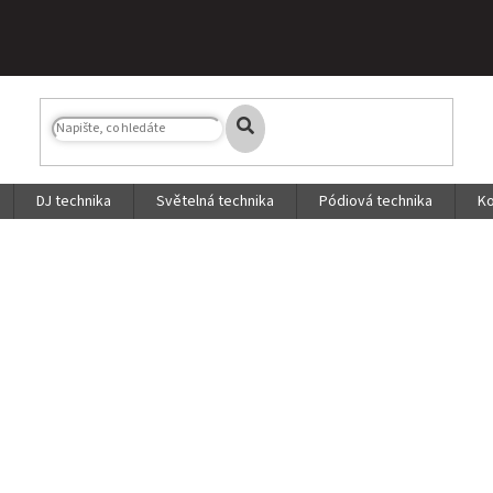
DJ technika
Světelná technika
Pódiová technika
Ko