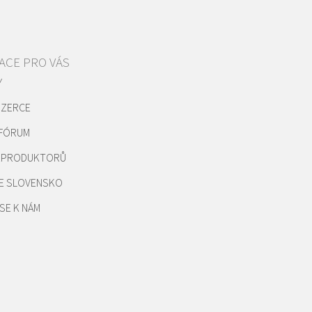
ACE PRO VÁS
Y
NZERCE
 FÓRUM
REPRODUKTORŮ
E SLOVENSKO
SE K NÁM