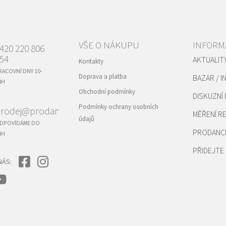
VŠE O NÁKUPU
INFORM
420 220 806
54
AKTUALIT
Kontakty
RACOVNÍ DNY 10-
Doprava a platba
BAZAR / I
8H
Obchodní podmínky
DISKUZNÍ
Podmínky ochrany osobních
rodej@prodance.cz
MĚŘENÍ 
údajů
DPOVÍDÁME DO
PRODANC
4H
PŘIDEJTE 
NÁS: