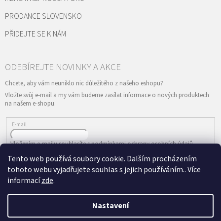
PRODANCE SLOVENSKO
PŘIDEJTE SE K NÁM
Vložte svůj e-mail a my vám budeme zasílat informace o nových produktech
na našem e-shopu.
E-mail
Vložením e-mailu souhlasíte s
podmínkami ochrany osobních údajů
Tento web používá soubory cookie. Dalším procházením
PŘIHLÁSIT SE
tohoto webu vyjadřujete souhlas s jejich používáním.. Více
informací
zde
.
Nastavení
Vytvořil Shoptet
&