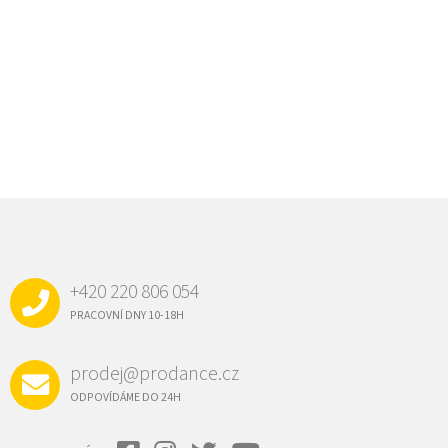
Z
Á
P
A
+420 220 806 054
T
Í
PRACOVNÍ DNY 10-18H
prodej@prodance.cz
ODPOVÍDÁME DO 24H