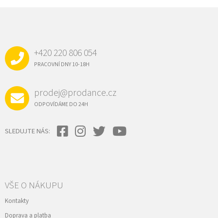
Z
Á
P
A
+420 220 806 054
T
Í
PRACOVNÍ DNY 10-18H
prodej@prodance.cz
ODPOVÍDÁME DO 24H
SLEDUJTE NÁS:
VŠE O NÁKUPU
Kontakty
Doprava a platba