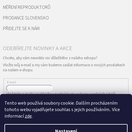
MĚŘENÍ REPRODUKTORŮ
PRODANCE SLOVENSKO
PŘIDEJTE SE K NÁM
Vložte svůj e-mail a my vám budeme zasílat informace o nových produktech
na našem e-shopu.
E-mail
Vložením e-mailu souhlasíte s
podmínkami ochrany osobních údajů
Tento web používá soubory cookie. Dalším procházením
PŘIHLÁSIT SE
tohoto webu vyjadřujete souhlas s jejich používáním.. Více
informací
zde
.
Nastavení