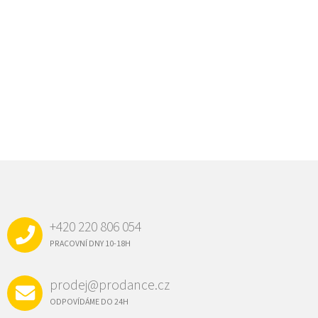
Z
Á
P
A
+420 220 806 054
T
Í
PRACOVNÍ DNY 10-18H
prodej@prodance.cz
ODPOVÍDÁME DO 24H