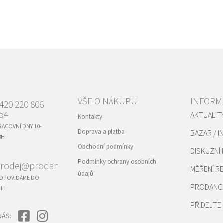
VŠE O NÁKUPU
INFORM
420 220 806
54
AKTUALIT
Kontakty
RACOVNÍ DNY 10-
Doprava a platba
BAZAR / I
8H
Obchodní podmínky
DISKUZNÍ
Podmínky ochrany osobních
rodej@prodance.cz
MĚŘENÍ 
údajů
DPOVÍDÁME DO
PRODANC
4H
PŘIDEJTE 
NÁS: