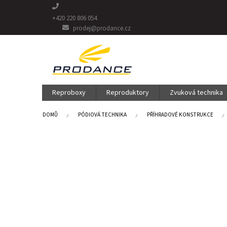
Přejít
na
+420 220 806 054
obsah
prodej@prodance.cz
Reproboxy
Reproduktory
Zvuková technika
DOMŮ
PÓDIOVÁ TECHNIKA
PŘÍHRADOVÉ KONSTRUKCE