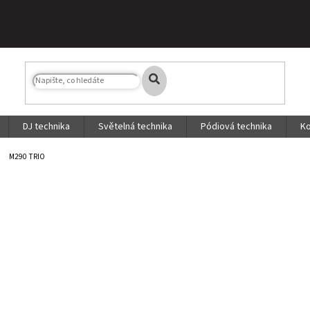
DJ technika
Světelná technika
Pódiová technika
Ko
M290 TRIO