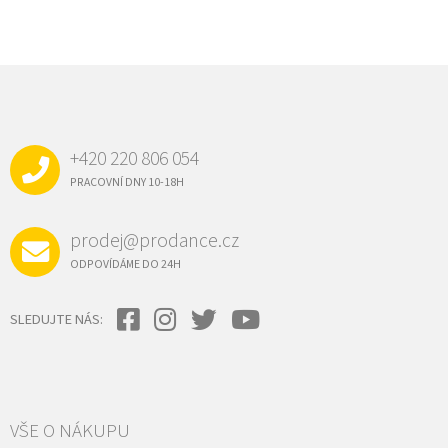
Z
Á
P
A
+420 220 806 054
T
Í
PRACOVNÍ DNY 10-18H
prodej@prodance.cz
ODPOVÍDÁME DO 24H
SLEDUJTE NÁS:
VŠE O NÁKUPU