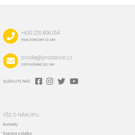
Z
Á
P
A
+420 220 806 054
T
Í
PRACOVNÍ DNY 10-18H
prodej@prodance.cz
ODPOVÍDÁME DO 24H
SLEDUJTE NÁS:
VŠE O NÁKUPU
Kontakty
Doprava a platba