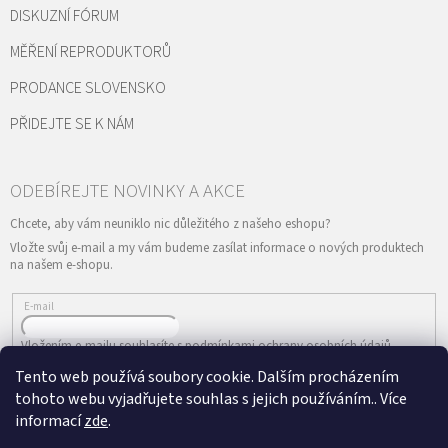
DISKUZNÍ FÓRUM
MĚŘENÍ REPRODUKTORŮ
PRODANCE SLOVENSKO
PŘIDEJTE SE K NÁM
Vložte svůj e-mail a my vám budeme zasílat informace o nových produktech
na našem e-shopu.
E-mail
Vložením e-mailu souhlasíte s
podmínkami ochrany osobních údajů
Tento web používá soubory cookie. Dalším procházením
PŘIHLÁSIT SE
tohoto webu vyjadřujete souhlas s jejich používáním.. Více
informací
zde
.