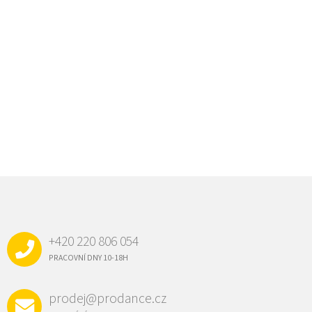
Z
Á
P
A
+420 220 806 054
T
Í
PRACOVNÍ DNY 10-18H
prodej@prodance.cz