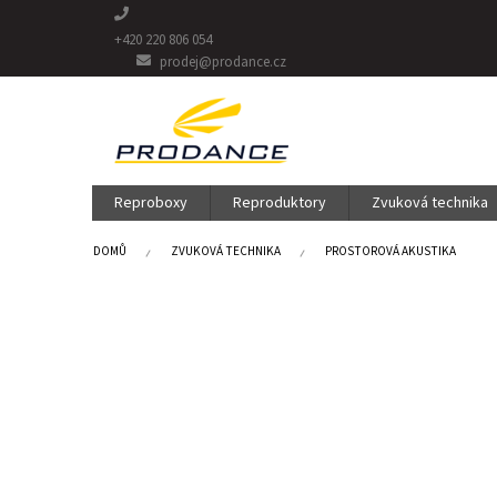
Přejít
na
+420 220 806 054
obsah
prodej@prodance.cz
Reproboxy
Reproduktory
Zvuková technika
DOMŮ
ZVUKOVÁ TECHNIKA
PROSTOROVÁ AKUSTIKA