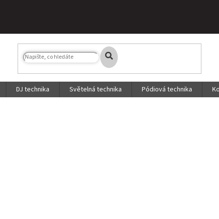
DJ technika
Světelná technika
Pódiová technika
Ko