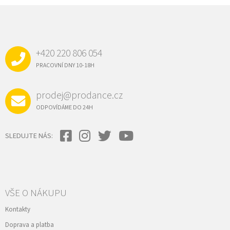
Z
Á
P
A
+420 220 806 054
T
Í
PRACOVNÍ DNY 10-18H
prodej@prodance.cz
ODPOVÍDÁME DO 24H
SLEDUJTE NÁS:
VŠE O NÁKUPU
Kontakty
Doprava a platba