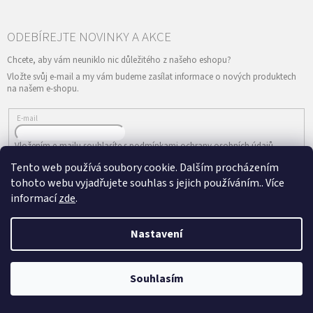
Vložte svůj e-mail a my vám budeme zasílat informace o nových produktech
na našem e-shopu.
E-mail
Vložením e-mailu souhlasíte s
podmínkami ochrany osobních údajů
Tento web používá soubory cookie. Dalším procházením
PŘIHLÁSIT SE
tohoto webu vyjadřujete souhlas s jejich používáním.. Více
informací
zde
.
Nastavení
Vytvořil Shoptet
&
Copyright 2026
ePRODANCE.cz
. Všechna práva
Souhlasím
vyhrazena.