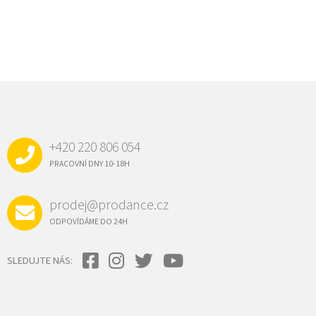
Z
Á
P
A
+420 220 806 054
T
Í
PRACOVNÍ DNY 10-18H
prodej@prodance.cz
ODPOVÍDÁME DO 24H
SLEDUJTE NÁS: