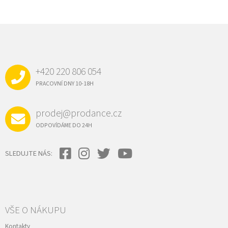
Z
Á
P
A
+420 220 806 054
T
Í
PRACOVNÍ DNY 10-18H
prodej@prodance.cz
ODPOVÍDÁME DO 24H
SLEDUJTE NÁS:
VŠE O NÁKUPU
Kontakty