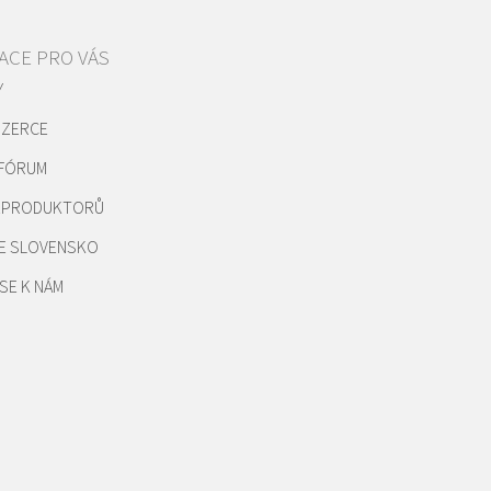
ACE PRO VÁS
Y
NZERCE
 FÓRUM
REPRODUKTORŮ
E SLOVENSKO
SE K NÁM