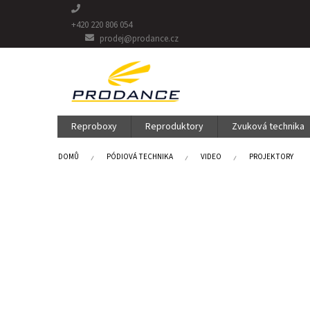
Přejít
na
+420 220 806 054
obsah
prodej@prodance.cz
Reproboxy
Reproduktory
Zvuková technika
DOMŮ
PÓDIOVÁ TECHNIKA
VIDEO
PROJEKTORY