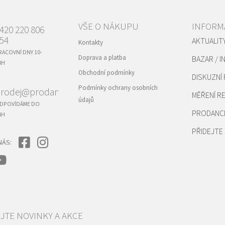
VŠE O NÁKUPU
INFORM
420 220 806
54
AKTUALIT
Kontakty
RACOVNÍ DNY 10-
Doprava a platba
BAZAR / I
8H
Obchodní podmínky
DISKUZNÍ
Podmínky ochrany osobních
rodej@prodance.cz
MĚŘENÍ 
údajů
DPOVÍDÁME DO
PRODANC
4H
PŘIDEJTE 
NÁS: