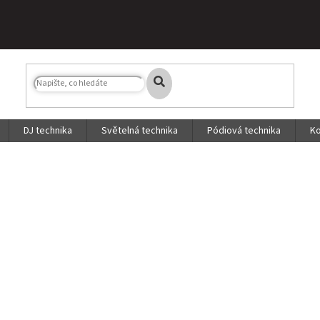
DJ technika
Světelná technika
Pódiová technika
Ko