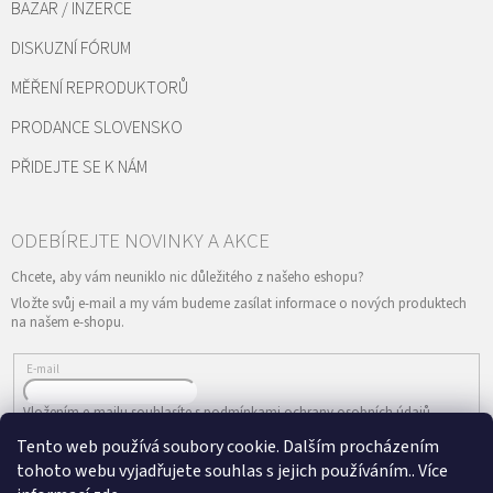
BAZAR / INZERCE
DISKUZNÍ FÓRUM
MĚŘENÍ REPRODUKTORŮ
PRODANCE SLOVENSKO
PŘIDEJTE SE K NÁM
Vložte svůj e-mail a my vám budeme zasílat informace o nových produktech
na našem e-shopu.
E-mail
Vložením e-mailu souhlasíte s
podmínkami ochrany osobních údajů
Tento web používá soubory cookie. Dalším procházením
PŘIHLÁSIT SE
tohoto webu vyjadřujete souhlas s jejich používáním.. Více