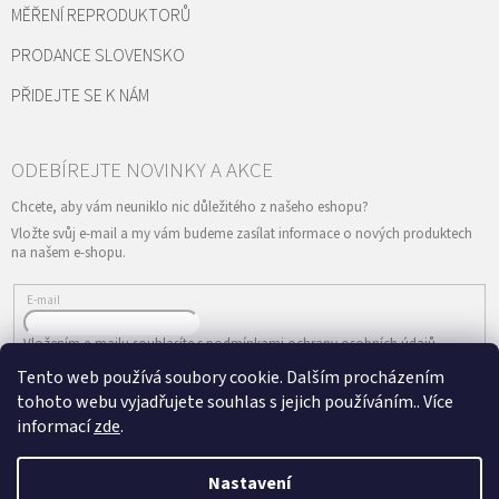
MĚŘENÍ REPRODUKTORŮ
PRODANCE SLOVENSKO
PŘIDEJTE SE K NÁM
Vložte svůj e-mail a my vám budeme zasílat informace o nových produktech
na našem e-shopu.
E-mail
Vložením e-mailu souhlasíte s
podmínkami ochrany osobních údajů
Tento web používá soubory cookie. Dalším procházením
PŘIHLÁSIT SE
tohoto webu vyjadřujete souhlas s jejich používáním.. Více
informací
zde
.
Nastavení
Vytvořil Shoptet
&