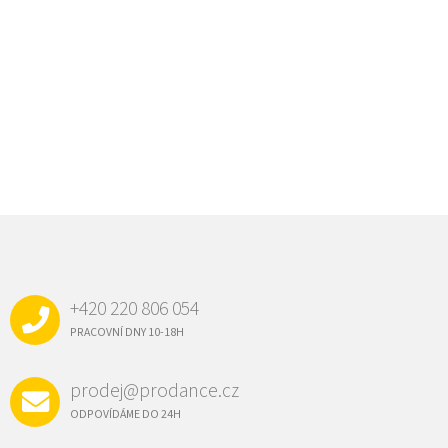
Z
Á
P
A
+420 220 806 054
T
Í
PRACOVNÍ DNY 10-18H
prodej@prodance.cz
ODPOVÍDÁME DO 24H