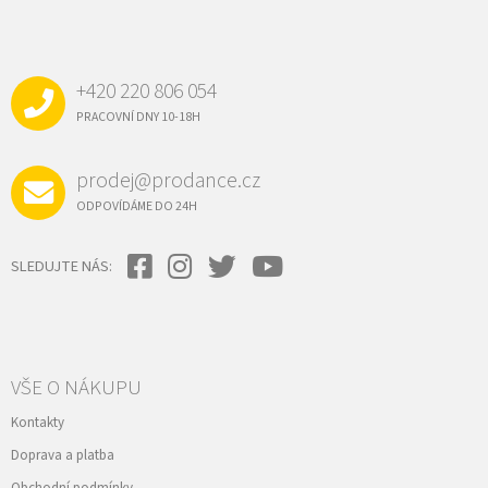
Z
Á
P
A
+420 220 806 054
T
Í
PRACOVNÍ DNY 10-18H
prodej@prodance.cz
ODPOVÍDÁME DO 24H
SLEDUJTE NÁS:
VŠE O NÁKUPU
Kontakty
Doprava a platba