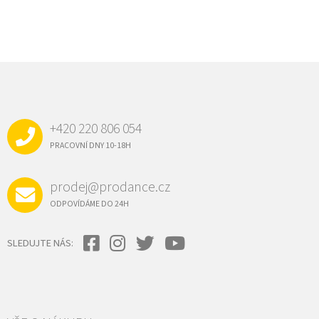
Z
Á
P
A
+420 220 806 054
T
Í
PRACOVNÍ DNY 10-18H
prodej@prodance.cz
ODPOVÍDÁME DO 24H
SLEDUJTE NÁS: