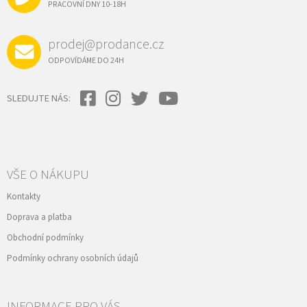
Í
PRACOVNÍ DNY 10-18H
prodej@prodance.cz
ODPOVÍDÁME DO 24H
SLEDUJTE NÁS:
VŠE O NÁKUPU
Kontakty
Doprava a platba
Obchodní podmínky
Podmínky ochrany osobních údajů
INFORMACE PRO VÁS