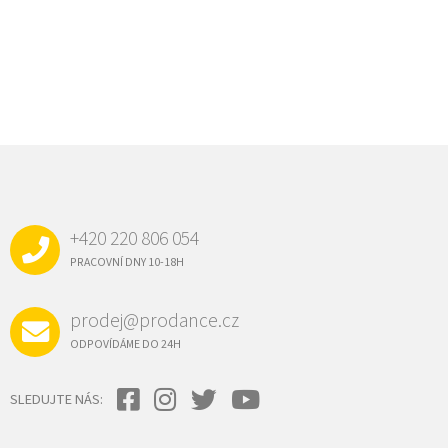
Z
Á
P
A
+420 220 806 054
T
Í
PRACOVNÍ DNY 10-18H
prodej@prodance.cz
ODPOVÍDÁME DO 24H
SLEDUJTE NÁS: