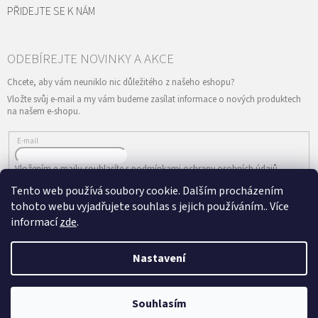
PŘIDEJTE SE K NÁM
Vložte svůj e-mail a my vám budeme zasílat informace o nových produktech
na našem e-shopu.
E-mail
Vložením e-mailu souhlasíte s
podmínkami ochrany osobních údajů
Tento web používá soubory cookie. Dalším procházením
PŘIHLÁSIT SE
tohoto webu vyjadřujete souhlas s jejich používáním.. Více
informací
zde
.
Nastavení
Vytvořil Shoptet
&
Copyright 2026
ePRODANCE.cz
. Všechna práva
Souhlasím
vyhrazena.