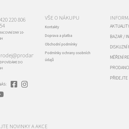
VŠE O NÁKUPU
INFORM
420 220 806
54
AKTUALIT
Kontakty
RACOVNÍ DNY 10-
Doprava a platba
BAZAR / I
8H
Obchodní podmínky
DISKUZNÍ
Podmínky ochrany osobních
rodej@prodance.cz
MĚŘENÍ 
údajů
DPOVÍDÁME DO
PRODANC
4H
PŘIDEJTE 
NÁS: