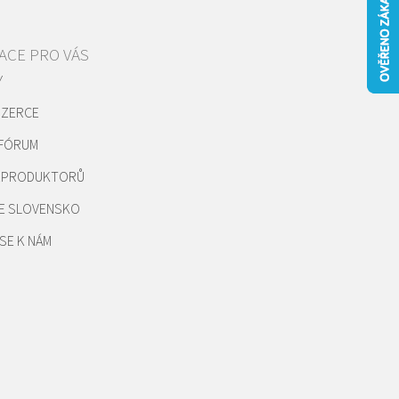
ACE PRO VÁS
Y
NZERCE
 FÓRUM
REPRODUKTORŮ
E SLOVENSKO
SE K NÁM