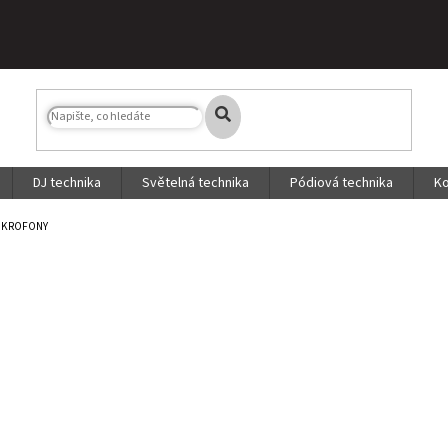
DJ technika
Světelná technika
Pódiová technika
Ko
IKROFONY