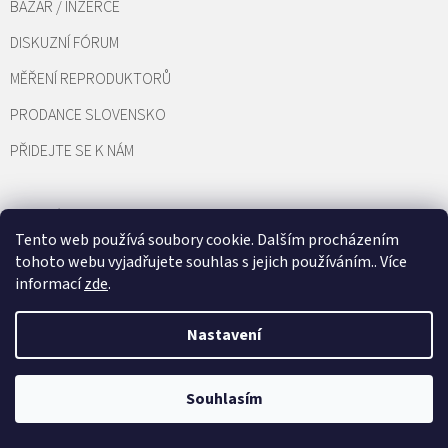
BAZAR / INZERCE
DISKUZNÍ FÓRUM
MĚŘENÍ REPRODUKTORŮ
PRODANCE SLOVENSKO
PŘIDEJTE SE K NÁM
Tento web používá soubory cookie. Dalším procházením
tohoto webu vyjadřujete souhlas s jejich používáním.. Více
Vložte svůj e-mail a my vám budeme zasílat informace o nových produktech
informací
zde
.
na našem e-shopu.
Nastavení
E-mail
Vložením e-mailu souhlasíte s
podmínkami ochrany osobních údajů
Souhlasím
PŘIHLÁSIT SE