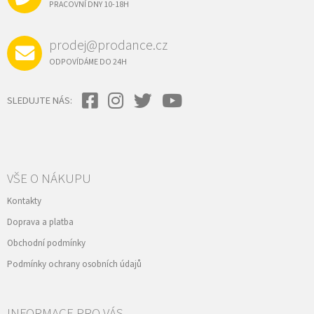
Í
PRACOVNÍ DNY 10-18H
prodej@prodance.cz
ODPOVÍDÁME DO 24H
SLEDUJTE NÁS:
VŠE O NÁKUPU
Kontakty
Doprava a platba
Obchodní podmínky
Podmínky ochrany osobních údajů
INFORMACE PRO VÁS