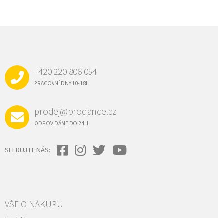
Z
Á
P
A
+420 220 806 054
T
Í
PRACOVNÍ DNY 10-18H
prodej@prodance.cz
ODPOVÍDÁME DO 24H
SLEDUJTE NÁS:
VŠE O NÁKUPU