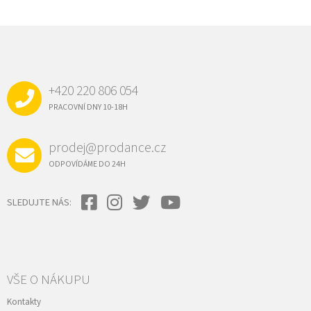
Z
Á
P
A
+420 220 806 054
T
Í
PRACOVNÍ DNY 10-18H
prodej@prodance.cz
ODPOVÍDÁME DO 24H
SLEDUJTE NÁS:
VŠE O NÁKUPU
Kontakty