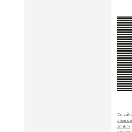
Co záka
Allen & 
XONE:96