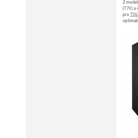
Z model
(T7V) a 
pro
T5V
optimal