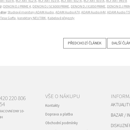
ART 910-A
,
RCF ART 912-A
,
RCF ART 915-A
,
RCF ART 932-A
,
RCF ART 935-A
,
RCF ART 945-A
J
:
DENON DJ PRIME 4
,
DENON DJ SC6000 PRIME
,
DENON DJ X1850 PRIME
,
DENON DJ PRI
dio
:
Studiové monitory ADAM Audio
,
ADAM Audio A7V
,
ADAM Audio A4V
,
ADAM Audio T5
Tesa Gaffa
,
konektory NEUTRIK
,
Kabelové přejezdy
PŘEDCHOZÍ ČLÁNEK
DALŠÍ ČLÁ
VŠE O NÁKUPU
INFORM
420 220 806
54
AKTUALIT
Kontakty
RACOVNÍ DNY 10-
Doprava a platba
BAZAR / I
8H
Obchodní podmínky
DISKUZNÍ