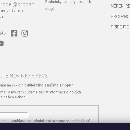
Podmínky ochrany osobních
rodej@prodance.cz
MĚŘENÍ 
údajů
DPOVÍDÁME DO
PRODANC
4H
PŘIDEJTE 
NÁS:
e-mail a my vám budeme zasílat informace o nových
na našem e-shopu.
-mailu souhlasíte s
podmínkami ochrany osobních údajů