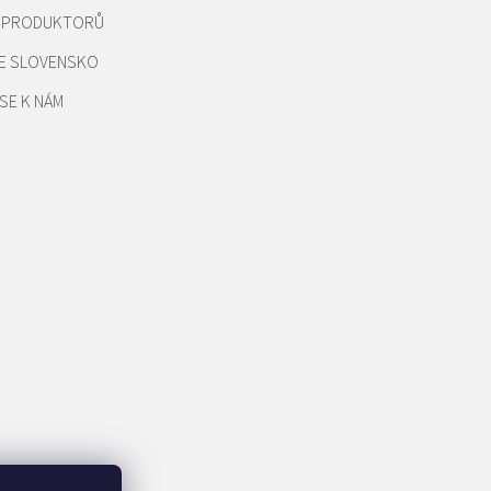
REPRODUKTORŮ
E SLOVENSKO
SE K NÁM