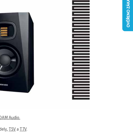
DAM Audio.
dely,
T5V
a
T7V
.