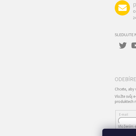
p
O
2
SLEDUJTE 
Vložte svůj 
produktech 
E-mail
Vložením e