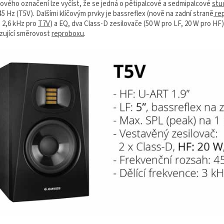
ového označení lze vyčíst, že se jedná o pětipalcové a sedmipalcové
stu
45 Hz (T5V). Dalšími klíčovým prvky je bassreflex (nově na zadní straně
re
, 2,6 kHz pro
T7V
) a EQ, dva Class-D zesilovače (50 W pro LF, 20 W pro HF) 
izující směrovost
reproboxu
.