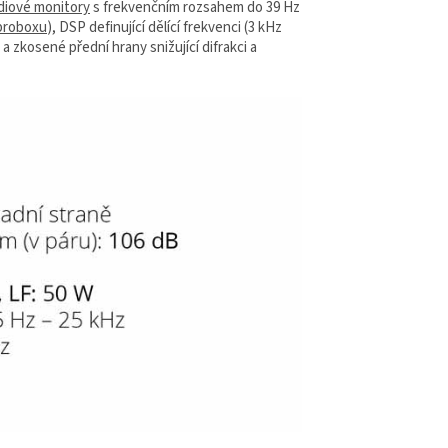
diové monitory
s frekvenčním rozsahem do 39 Hz
proboxu
), DSP definující dělící frekvenci (3 kHz
a zkosené přední hrany snižující difrakci a