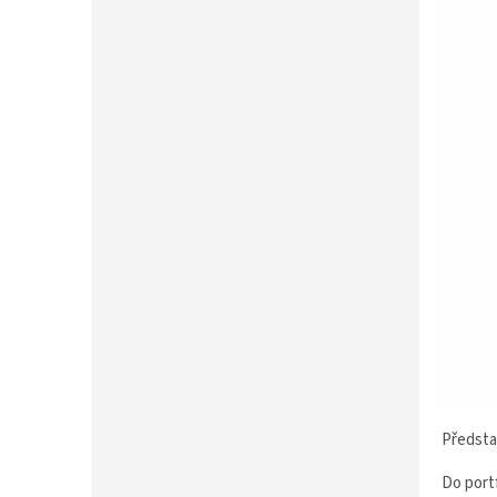
P
A
N
E
L
Předsta
Do port