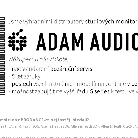
zníci na ePRODANCE.cz nejčastěji hledají?
Heath
:
Allen & Heath SQ5
,
Allen & Heath SQ6
,
Allen & Heath SQ7
,
Allen & Heath Qu-24
,
Al