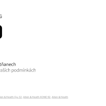
len & Heath Qu-32
,
Allen & Heath XONE:92
,
Allen & Heath