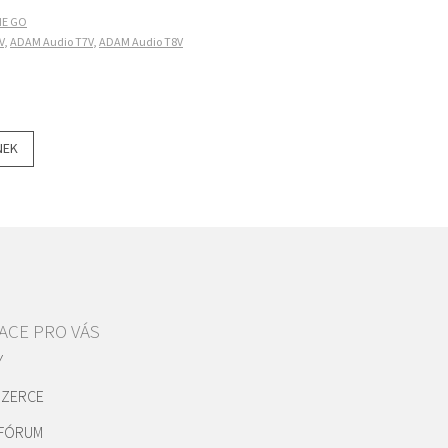
ME GO
V
,
ADAM Audio T7V
,
ADAM Audio T8V
NEK
ACE PRO VÁS
Y
NZERCE
 FÓRUM