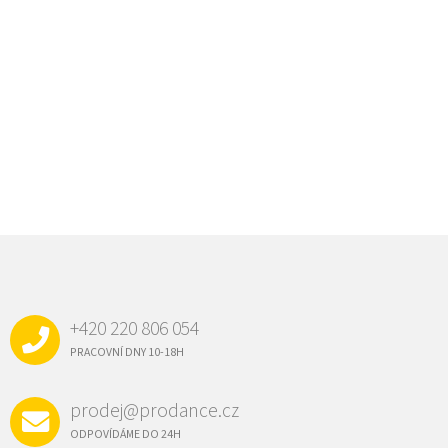
Z
Á
P
A
+420 220 806 054
T
Í
PRACOVNÍ DNY 10-18H
prodej@prodance.cz
ODPOVÍDÁME DO 24H