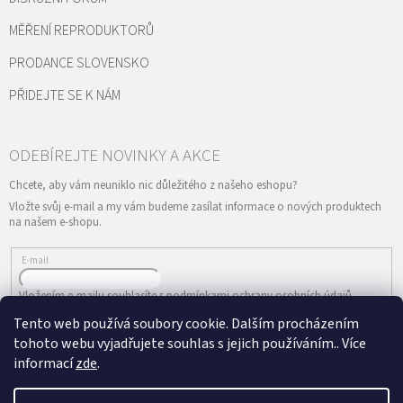
MĚŘENÍ REPRODUKTORŮ
PRODANCE SLOVENSKO
PŘIDEJTE SE K NÁM
Vložte svůj e-mail a my vám budeme zasílat informace o nových produktech
na našem e-shopu.
E-mail
Vložením e-mailu souhlasíte s
podmínkami ochrany osobních údajů
Tento web používá soubory cookie. Dalším procházením
PŘIHLÁSIT SE
tohoto webu vyjadřujete souhlas s jejich používáním.. Více
informací
zde
.