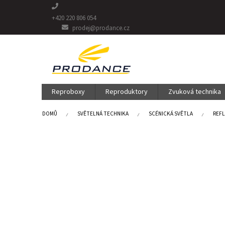
Přejít
na
+420 220 806 054
obsah
prodej@prodance.cz
Reproboxy
Reproduktory
Zvuková technika
DOMŮ
SVĚTELNÁ TECHNIKA
SCÉNICKÁ SVĚTLA
REFL