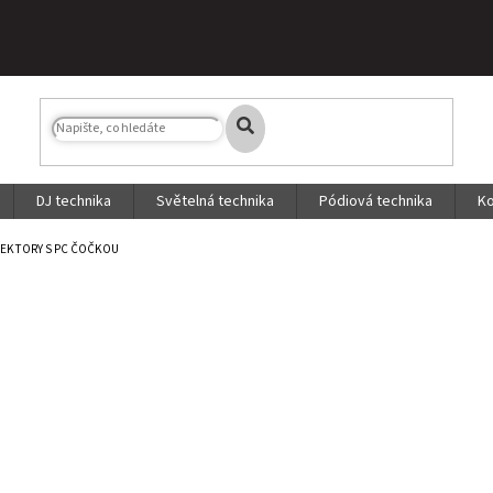
DJ technika
Světelná technika
Pódiová technika
Ko
EKTORY S PC ČOČKOU