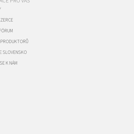
ACE PRO VÁS
Y
NZERCE
 FÓRUM
REPRODUKTORŮ
E SLOVENSKO
SE K NÁM