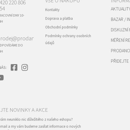
VŠE O NÁKUPU
INFORM
420 220 806
54
AKTUALIT
Kontakty
RACOVNÍ DNY 10-
Doprava a platba
BAZAR / I
8H
Obchodní podmínky
DISKUZNÍ
Podmínky ochrany osobních
rodej@prodance.cz
MĚŘENÍ 
údajů
DPOVÍDÁME DO
PRODANC
4H
PŘIDEJTE 
NÁS:
e-mail a my vám budeme zasílat informace o nových