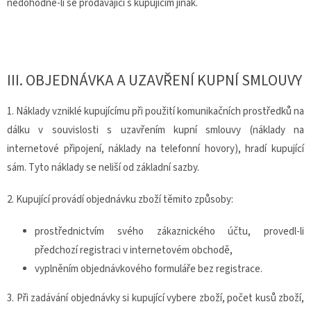
nedohodne-li se prodávající s kupujícím jinak.
III.
OBJEDNÁVKA A UZAVŘENÍ KUPNÍ SMLOUVY
1. Náklady vzniklé kupujícímu při použití komunikačních prostředků na
dálku v souvislosti s uzavřením kupní smlouvy (náklady na
internetové připojení, náklady na telefonní hovory), hradí kupující
sám. Tyto náklady se neliší od základní sazby.
2. Kupující provádí objednávku zboží těmito způsoby:
prostřednictvím svého zákaznického účtu, provedl-li
předchozí registraci v internetovém obchodě,
vyplněním objednávkového formuláře bez registrace.
3. Při zadávání objednávky si kupující vybere zboží, počet kusů zboží,