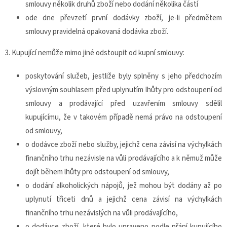
smlouvy několik druhů zboží nebo dodání několika částí
ode dne převzetí první dodávky zboží, je-li předmětem
smlouvy pravidelná opakovaná dodávka zboží.
3. Kupující nemůže mimo jiné odstoupit od kupní smlouvy:
poskytování služeb, jestliže byly splněny s jeho předchozím
výslovným souhlasem před uplynutím lhůty pro odstoupení od
smlouvy a prodávající před uzavřením smlouvy sdělil
kupujícímu, že v takovém případě nemá právo na odstoupení
od smlouvy,
o dodávce zboží nebo služby, jejichž cena závisí na výchylkách
finančního trhu nezávisle na vůli prodávajícího a k němuž může
dojít během lhůty pro odstoupení od smlouvy,
o dodání alkoholických nápojů, jež mohou být dodány až po
uplynutí třiceti dnů a jejichž cena závisí na výchylkách
finančního trhu nezávislých na vůli prodávajícího,
o dodávce zboží, které bylo upraveno podle přání kupujícího