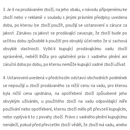
3. Je-li na prodávaném zboží, na jeho obalu, v návodu připojenému ke
zboží nebo v reklamě v souladu s jinými právními předpisy uvedena
doba, po kterou lze zboží použít, použijí se ustanovení o záruce za
jakost. Zárukou za jakost se prodávající zavazuje, že zboží bude po
určitou dobu způsobilé k použití pro obvyklý účel nebo že si zachová
obvyklé vlastnosti. Vytkl-li kupující prodávajícímu vadu zboží
oprávněně, neběží lhůta pro uplatnění práv z vadného plnění ani
záruční doba po dobu, po kterou nemůže kupující vadné zboží užívat.
4. Ustanovení uvedená v předchozím odstavci obchodních podmínek
se nepoužijí u zboží prodávaného za nižší cenu na vadu, pro kterou
byla nižší cena ujednána, na opotřebení zboží způsobené jeho
obvyklým užíváním, u použitého zboží na vadu odpovídající míře
používání nebo opotřebení, kterou zboží mělo při převzetí kupujícím,
nebo vyplývá-li to z povahy zboží. Právo z vadného plnění kupujícímu
nenáleží, pokud před převzetím zboží věděl, že zboží má vadu, anebo