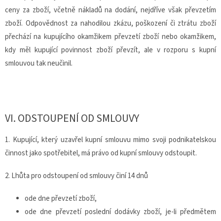
ceny za zboží, včetně nákladů na dodání, nejdříve však převzetím
zboží. Odpovědnost za nahodilou zkázu, poškození či ztrátu zboží
přechází na kupujícího okamžikem převzetí zboží nebo okamžikem,
kdy měl kupující povinnost zboží převzít, ale v rozporu s kupní
smlouvou tak neučinil.
VI.
ODSTOUPENÍ OD SMLOUVY
1. Kupující, který uzavřel kupní smlouvu mimo svoji podnikatelskou
činnost jako spotřebitel, má právo od kupní smlouvy odstoupit.
2. Lhůta pro odstoupení od smlouvy činí 14 dnů
ode dne převzetí zboží,
ode dne převzetí poslední dodávky zboží, je-li předmětem