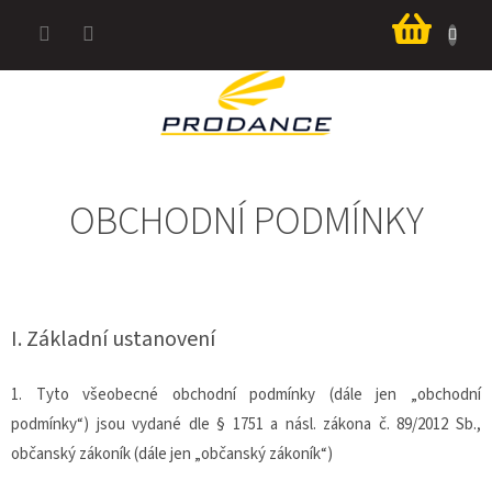
Přejít
Nákup
na
košík
obsah
OBCHODNÍ PODMÍNKY
I. Základní ustanovení
1. Tyto všeobecné obchodní podmínky (dále jen „obchodní
podmínky“) jsou vydané dle § 1751 a násl. zákona č. 89/2012 Sb.,
občanský zákoník (dále jen „občanský zákoník“)