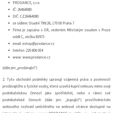
PRODANCE, s.r.o.
IČ: 26464080
DIČ: CZ26464080
se sídlem: Osadní 799/26, 170 00 Praha 7
Firma je zapsána v OR, vedeném Městským soudem v Praze
oddíl C, vložka 83973
email: eshop@prodance.cz
telefon: 220 806 054
www: www.prodance.cz
(dále jen „prodávající“)
2. Tyto obchodní podmínky upravují vzájemná práva a povinnosti
prodávajícího a fyzické osoby, která uzavírá kupní smlouvu mimo svoji
podnikatelskou činnost jako spotřebitel, nebo v rámci své
podnikatelské činnosti (dále jen: „kupující“) prostřednictvím
webového rozhraní umístěného na webové stránce dostupné na