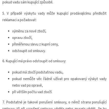
pokud vadu sám kupující způsobil.
5. V případě výskytu vady může kupující prodávajícímu předložit
reklamaci a požadovat:
výměnu za nové zboží,
opravu zboží,
přiměřenou slevu z kupní ceny,
odstoupit od smlouvy.
6. Kupující má právo odstoupit od smlouvy:
pokud má zboží podstatnou vadu,
pokud nemůže věc řádně užívat pro opakovaný výskyt vady
nebo vad po opravě,
při větším počtu vad zboží.
7. Podstatné je takové porušení smlouvy, o němž strana porušující
smlouvu již při uzavření smlouvy věděla nebo musela vědět, že by