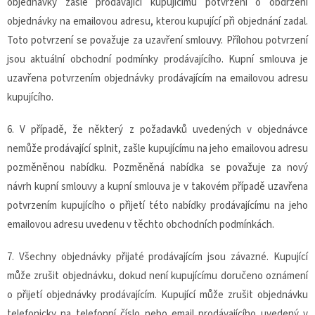
objednávky zašle prodávající kupujícímu potvrzení o obdržení
objednávky na emailovou adresu, kterou kupující při objednání zadal.
Toto potvrzení se považuje za uzavření smlouvy. Přílohou potvrzení
jsou aktuální obchodní podmínky prodávajícího. Kupní smlouva je
uzavřena potvrzením objednávky prodávajícím na emailovou adresu
kupujícího.
6. V případě, že některý z požadavků uvedených v objednávce
nemůže prodávající splnit, zašle kupujícímu na jeho emailovou adresu
pozměněnou nabídku. Pozměněná nabídka se považuje za nový
návrh kupní smlouvy a kupní smlouva je v takovém případě uzavřena
potvrzením kupujícího o přijetí této nabídky prodávajícímu na jeho
emailovou adresu uvedenu v těchto obchodních podmínkách.
7. Všechny objednávky přijaté prodávajícím jsou závazné. Kupující
může zrušit objednávku, dokud není kupujícímu doručeno oznámení
o přijetí objednávky prodávajícím. Kupující může zrušit objednávku
telefonicky na telefonní číslo nebo email prodávajícího uvedený v