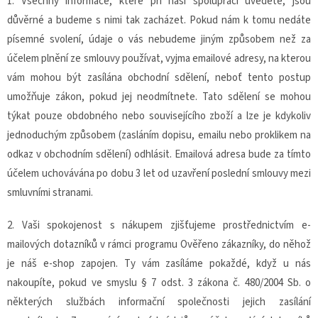
1. Všechny informace, které při naší spolupráci uvedete, jsou
důvěrné a budeme s nimi tak zacházet. Pokud nám k tomu nedáte
písemné svolení, údaje o vás nebudeme jiným způsobem než za
účelem plnění ze smlouvy používat, vyjma emailové adresy, na kterou
vám mohou být zasílána obchodní sdělení, neboť tento postup
umožňuje zákon, pokud jej neodmítnete. Tato sdělení se mohou
týkat pouze obdobného nebo souvisejícího zboží a lze je kdykoliv
jednoduchým způsobem (zasláním dopisu, emailu nebo proklikem na
odkaz v obchodním sdělení) odhlásit. Emailová adresa bude za tímto
účelem uchovávána po dobu 3 let od uzavření poslední smlouvy mezi
smluvními stranami.
2.
Vaši spokojenost s nákupem zjišťujeme prostřednictvím e-
mailových dotazníků v rámci programu Ověřeno zákazníky, do něhož
je náš e-shop zapojen. Ty vám zasíláme pokaždé, když u nás
nakoupíte, pokud ve smyslu § 7 odst. 3 zákona č. 480/2004 Sb. o
některých službách informační společnosti jejich zasílání