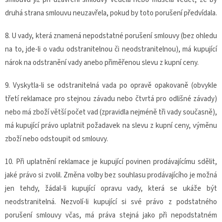
druhá strana smlouvu neuzavřela, pokud by toto porušení předvídala.
8. U vady, která znamená nepodstatné porušení smlouvy (bez ohledu
na to, jde-li o vadu odstranitelnou či neodstranitelnou), má kupující
nárok na odstranění vady anebo přiměřenou slevu z kupní ceny.
9. Vyskytla-li se odstranitelná vada po opravě opakovaně (obvykle
třetí reklamace pro stejnou závadu nebo čtvrtá pro odlišné závady)
nebo má zboží větší počet vad (zpravidla nejméně tři vady současně),
má kupující právo uplatnit požadavek na slevu z kupní ceny, výměnu
zboží nebo odstoupit od smlouvy.
10. Při uplatnění reklamace je kupující povinen prodávajícímu sdělit,
jaké právo si zvolil. Změna volby bez souhlasu prodávajícího je možná
jen tehdy, žádal-li kupující opravu vady, která se ukáže být
neodstranitelná. Nezvolí-li kupující si své právo z podstatného
porušení smlouvy včas, má práva stejná jako při nepodstatném