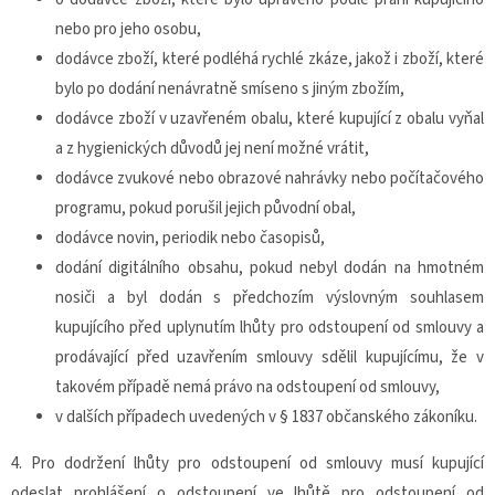
nebo pro jeho osobu,
dodávce zboží, které podléhá rychlé zkáze, jakož i zboží, které
bylo po dodání nenávratně smíseno s jiným zbožím,
dodávce zboží v uzavřeném obalu, které kupující z obalu vyňal
a z hygienických důvodů jej není možné vrátit,
dodávce zvukové nebo obrazové nahrávky nebo počítačového
programu, pokud porušil jejich původní obal,
dodávce novin, periodik nebo časopisů,
dodání digitálního obsahu, pokud nebyl dodán na hmotném
nosiči a byl dodán s předchozím výslovným souhlasem
kupujícího před uplynutím lhůty pro odstoupení od smlouvy a
prodávající před uzavřením smlouvy sdělil kupujícímu, že v
takovém případě nemá právo na odstoupení od smlouvy,
v dalších případech uvedených v § 1837 občanského zákoníku.
4. Pro dodržení lhůty pro odstoupení od smlouvy musí kupující
odeslat prohlášení o odstoupení ve lhůtě pro odstoupení od