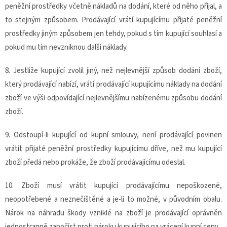
peněžní prostředky včetně nákladů na dodání, které od něho přijal, a
to stejným způsobem. Prodávající vrátí kupujícímu přijaté peněžní
prostředky jiným způsobem jen tehdy, pokud s tím kupující souhlasí a
pokud mu tím nevzniknou další náklady.
8. Jestliže kupující zvolil jiný, než nejlevnější způsob dodání zboží,
který prodávající nabízí, vrátí prodávající kupujícímu náklady na dodání
zboží ve výši odpovídající nejlevnějšímu nabízenému způsobu dodání
zboží.
9. Odstoupí-li kupující od kupní smlouvy, není prodávající povinen
vrátit přijaté peněžní prostředky kupujícímu dříve, než mu kupující
zboží předá nebo prokáže, že zboží prodávajícímu odeslal.
10. Zboží musí vrátit kupující prodávajícímu nepoškozené,
neopotřebené a neznečištěné a je-li to možné, v původním obalu.
Nárok na náhradu škody vzniklé na zboží je prodávající oprávněn
jednostranně započíst proti nároku kupujícího na vrácení kupní ceny.