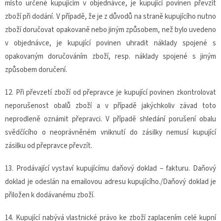
místo určené kupujícím v objednávce, je kupující povinen převzít
zboží při dodání. V případě, že je z důvodů na straně kupujícího nutno
zboží doručovat opakovaně nebo jiným způsobem, než bylo uvedeno
v objednávce, je kupující povinen uhradit náklady spojené s
opakovaným doručováním zboží, resp. náklady spojené s jiným
způsobem doručení.
12. Při převzetí zboží od přepravce je kupující povinen zkontrolovat
neporušenost obalů zboží a v případě jakýchkoliv závad toto
neprodleně oznámit přepravci. V případě shledání porušení obalu
svědčícího o neoprávněném vniknutí do zásilky nemusí kupující
zásilku od přepravce převzít.
13. Prodávající vystaví kupujícímu daňový doklad – fakturu. Daňový
doklad je odeslán na emailovou adresu kupujícího./Daňový doklad je
přiložen k dodávanému zboží.
14. Kupující nabývá vlastnické právo ke zboží zaplacením celé kupní