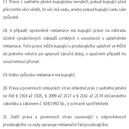
17. Právo z vadného plnění kupujícímu nenáleží, pokud kupující před
převzetím věci věděl, že věc má vadu, anebo pokud kupující vadu sám
způsobil.
18. V případě oprávněné reklamace má kupující právo na náhradu
účelně vynaložených nákladů vzniklých v souvislosti s uplatněním
reklamace. Toto právo může kupující u prodávajícího uplatnit ve lhůtě
do jednoho měsíce po uplynutí záruční doby, v opačném případě ho
soud nemusí přiznat.
19. Volbu způsobu reklamace má kupující.
20. Práva a povinnosti smluvních stran ohledně práv z vadného plnění
se řídí § 1914 až 1925, § 2099 až 2117 a § 2161 až 2174 občanského
zákoníku a zákonem č. 634/1992 Sb., o ochraně spotřebitele.
21. Další práva a povinnosti stran související s odpovědností
prodávajícího za vady upravuje reklamační řád prodávajícího.