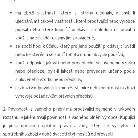
má zboží vlastnosti, které si strany ujednaly, a chybí-li
ujednání, má takové vlastnosti, které prodávající nebo výrobce
popsal nebo které kupující očekával s ohledem na povahu
zboží a na základě reklamy jimi prováděné,
se zboží hodí k účelu, který pro jeho použití prodávající uvádí
nebo ke kterému se zboží tohoto druhu obvykle používá,
zboží odpovídá jakostí nebo provedením smluvenému vzorku
nebo předloze, byla-li jakost nebo provedení určeno podle
smluveného vzorku nebo předlohy,
je zboží v odpovídajícím množství, míře nebo hmotnosti a
zboží
vyhovuje požadavkům právních předpisů.
2. Povinnosti z vadného plnění má prodávající nejméně v takovém
rozsahu, v jakém trvají povinnosti z vadného plnění výrobce. Kupující
je jinak oprávněn uplatnit právo z vady, která se vyskytne u
spotřebního zboží v době dvaceti čtyř měsíců od převzetí.