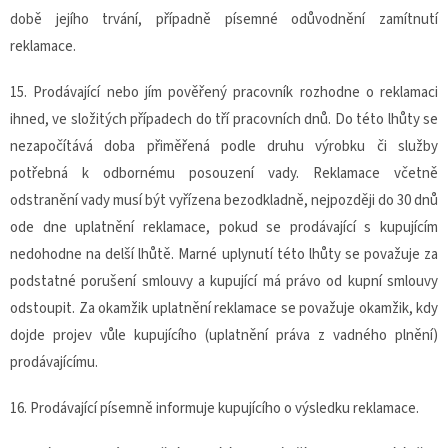
době jejího trvání, případně písemné odůvodnění zamítnutí
reklamace.
15. Prodávající nebo jím pověřený pracovník rozhodne o reklamaci
ihned, ve složitých případech do tří pracovních dnů. Do této lhůty se
nezapočítává doba přiměřená podle druhu výrobku či služby
potřebná k odbornému posouzení vady. Reklamace včetně
odstranění vady musí být vyřízena bezodkladně, nejpozději do 30 dnů
ode dne uplatnění reklamace, pokud se prodávající s kupujícím
nedohodne na delší lhůtě. Marné uplynutí této lhůty se považuje za
podstatné porušení smlouvy a kupující má právo od kupní smlouvy
odstoupit. Za okamžik uplatnění reklamace se považuje okamžik, kdy
dojde projev vůle kupujícího (uplatnění práva z vadného plnění)
prodávajícímu.
16. Prodávající písemně informuje kupujícího o výsledku reklamace.