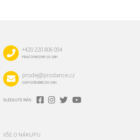
Z
Á
P
A
+420 220 806 054
T
Í
PRACOVNÍ DNY 10-18H
prodej@prodance.cz
ODPOVÍDÁME DO 24H
SLEDUJTE NÁS:
VŠE O NÁKUPU