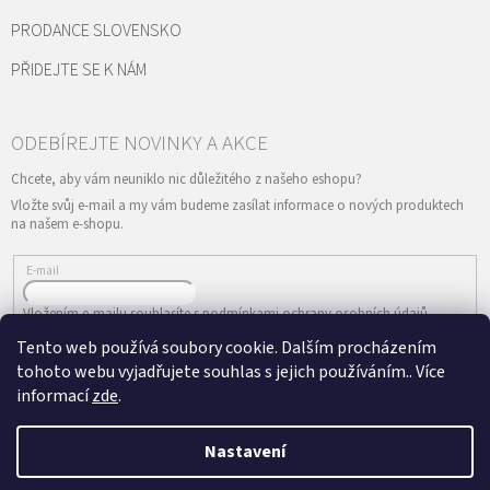
PRODANCE SLOVENSKO
PŘIDEJTE SE K NÁM
Vložte svůj e-mail a my vám budeme zasílat informace o nových produktech
na našem e-shopu.
E-mail
Vložením e-mailu souhlasíte s
podmínkami ochrany osobních údajů
Tento web používá soubory cookie. Dalším procházením
PŘIHLÁSIT SE
tohoto webu vyjadřujete souhlas s jejich používáním.. Více
informací
zde
.
Nastavení
Vytvořil Shoptet
&