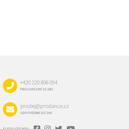
Z
Á
P
A
+420 220 806 054
T
Í
PRACOVNÍ DNY 10-18H
prodej@prodance.cz
ODPOVÍDÁME DO 24H
SLEDUJTE NÁS: