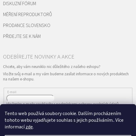
DISKUZNÍ FÓRUM
MĚŘENÍ REPRODUKTORŮ
PRODANCE SLOVENSKO
PŘIDEJTE SE K NÁM
Vložte svůj e-mail a my vám budeme zasílat informace o nových produktech
na našem e-shopu.
E-mail
Vložením e-mailu souhlasíte s
podmínkami ochrany osobních údajů
Tento web používá soubory cookie. Dalším procházením
PŘIHLÁSIT SE
tohoto webu vyjadřujete souhlas s jejich používáním.. Více
informací
zde
.