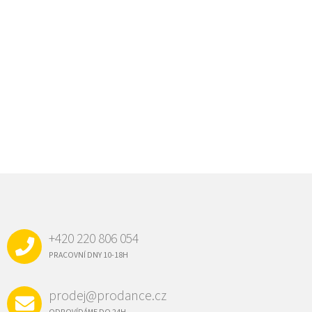
Z
Á
P
A
+420 220 806 054
T
Í
PRACOVNÍ DNY 10-18H
prodej@prodance.cz