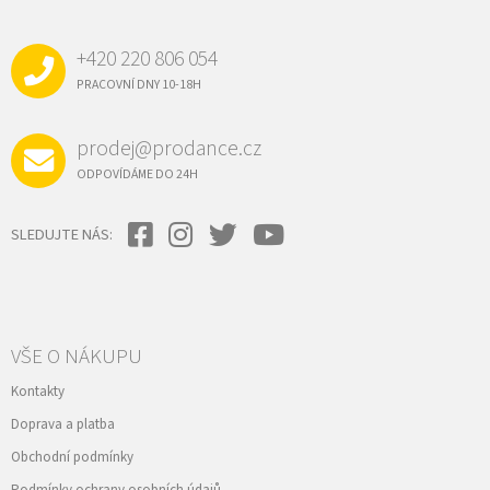
P
A
+420 220 806 054
T
Í
PRACOVNÍ DNY 10-18H
prodej@prodance.cz
ODPOVÍDÁME DO 24H
SLEDUJTE NÁS:
VŠE O NÁKUPU
Kontakty
Doprava a platba
Obchodní podmínky