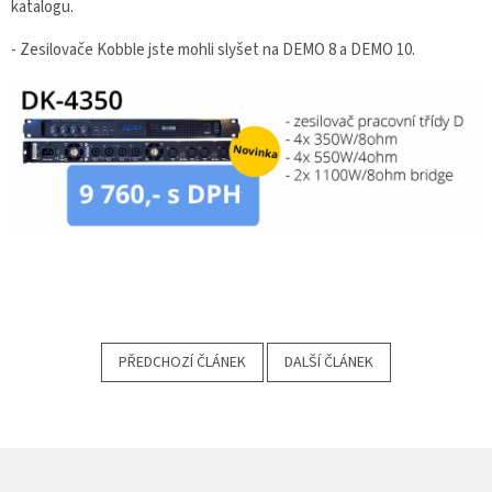
katalogu.
- Zesilovače Kobble jste mohli slyšet na DEMO 8 a DEMO 10.
PŘEDCHOZÍ ČLÁNEK
DALŠÍ ČLÁNEK
Z
Á