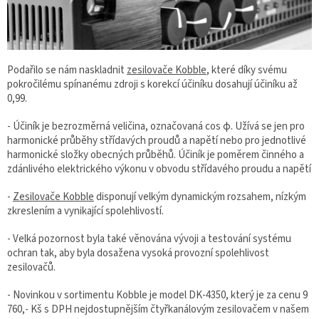
Podařilo se nám naskladnit
zesilovače Kobble
, které díky svému
pokročilému spínanému zdroji s korekcí účiníku dosahují účiníku až
0,99.
- Účiník je bezrozměrná veličina, označovaná cos φ. Užívá se jen pro
harmonické průběhy střídavých proudů a napětí nebo pro jednotlivé
harmonické složky obecných průběhů. Účiník je poměrem činného a
zdánlivého elektrického výkonu v obvodu střídavého proudu a napětí
-
Zesilovače Kobble
disponují velkým dynamickým rozsahem, nízkým
zkreslením a vynikající spolehlivostí.
- Velká pozornost byla také věnována vývoji a testování systému
ochran tak, aby byla dosažena vysoká provozní spolehlivost
zesilovačů.
- Novinkou v sortimentu Kobble je model DK-4350, který je za cenu 9
760,- Kš s DPH nejdostupnějším čtyřkanálovým zesilovačem v našem