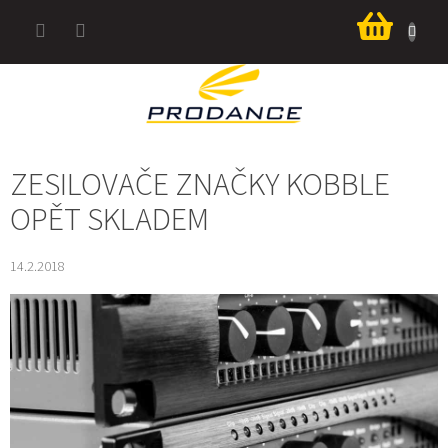
Přejít
Nákup
na
košík
obsah
ZESILOVAČE ZNAČKY KOBBLE
OPĚT SKLADEM
14.2.2018