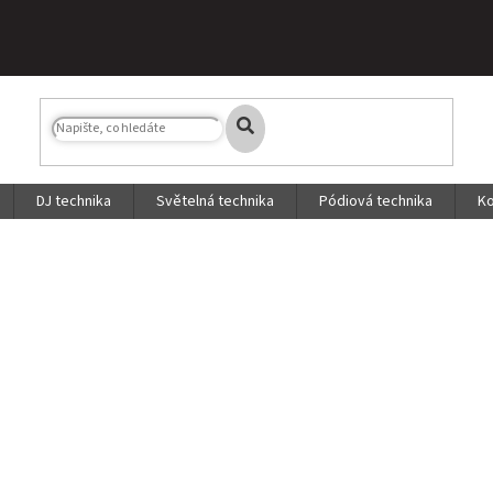
DJ technika
Světelná technika
Pódiová technika
Ko