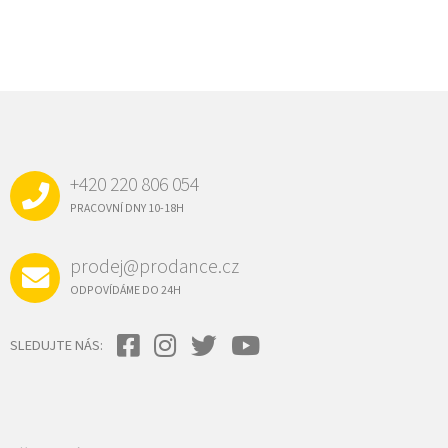
Z
Á
P
A
+420 220 806 054
T
Í
PRACOVNÍ DNY 10-18H
prodej@prodance.cz
ODPOVÍDÁME DO 24H
SLEDUJTE NÁS: