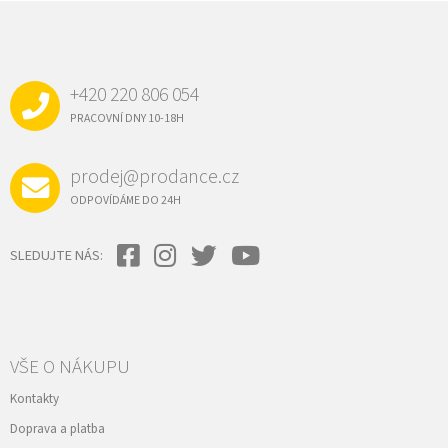
Z
Á
P
A
+420 220 806 054
T
Í
PRACOVNÍ DNY 10-18H
prodej@prodance.cz
ODPOVÍDÁME DO 24H
SLEDUJTE NÁS:
VŠE O NÁKUPU
Kontakty
Doprava a platba