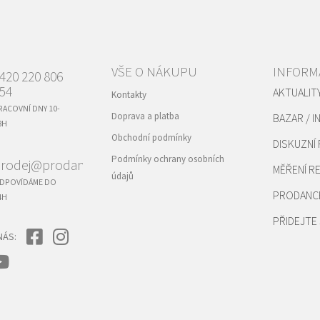
VŠE O NÁKUPU
INFORM
420 220 806
54
AKTUALIT
Kontakty
RACOVNÍ DNY 10-
Doprava a platba
BAZAR / I
8H
Obchodní podmínky
DISKUZNÍ
Podmínky ochrany osobních
rodej@prodance.cz
MĚŘENÍ 
údajů
DPOVÍDÁME DO
PRODANC
4H
PŘIDEJTE 
NÁS: