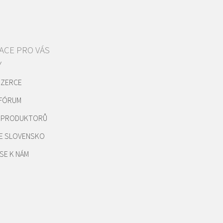
ACE PRO VÁS
Y
NZERCE
 FÓRUM
REPRODUKTORŮ
E SLOVENSKO
SE K NÁM