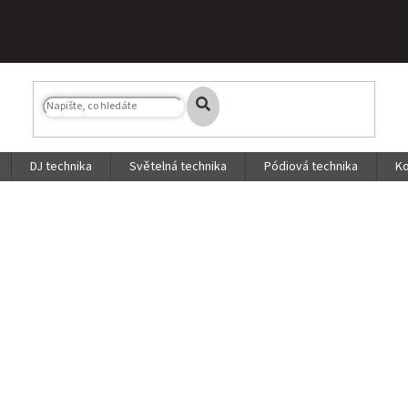
DJ technika
Světelná technika
Pódiová technika
Ko