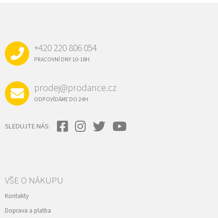
Z
Á
P
A
+420 220 806 054
T
Í
PRACOVNÍ DNY 10-18H
prodej@prodance.cz
ODPOVÍDÁME DO 24H
SLEDUJTE NÁS:
VŠE O NÁKUPU
Kontakty
Doprava a platba