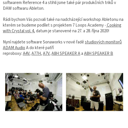
softwarem Reference 4 a stihli jsme také pár produkčních triků v
DAW softwaru Ableton.
Rádi bychom Vás pozvali také na nadcházející workshop Abletonu na
kterém se budeme podílet s projektem 7 Loops Academy -
Cooking
with Crystal vol. 4
, datum je stanovené na 27. a 28. října 2020!
Nyní najdete software Sonaworks v nové řadě
studiových monitorů
ADAM Audio
A do které patří
reproboxy:
A4V
,
A77H
,
A7V
,
A8H SPEAKER A
a
A8H SPEAKER B