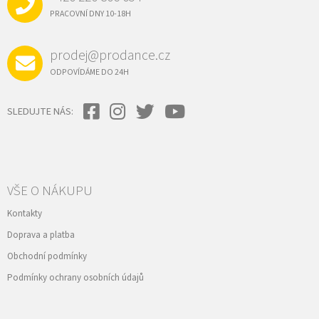
T
Í
PRACOVNÍ DNY 10-18H
prodej@prodance.cz
ODPOVÍDÁME DO 24H
SLEDUJTE NÁS:
VŠE O NÁKUPU
Kontakty
Doprava a platba
Obchodní podmínky
Podmínky ochrany osobních údajů