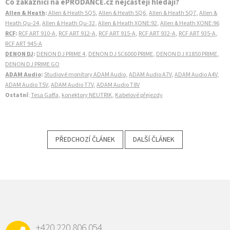
Co zákazníci na ePRODANCE.cz nejčastěji hledají?
Allen & Heath
:
Allen & Heath SQ5
,
Allen & Heath SQ6
,
Allen & Heath SQ7
,
Allen &
Heath Qu-24
,
Allen & Heath Qu-32
,
Allen & Heath XONE:92
,
Allen & Heath XONE:96
RCF
:
RCF ART 910-A
,
RCF ART 912-A
,
RCF ART 915-A
,
RCF ART 932-A
,
RCF ART 935-A
,
RCF ART 945-A
DENON DJ
:
DENON DJ PRIME 4
,
DENON DJ SC6000 PRIME
,
DENON DJ X1850 PRIME
,
DENON DJ PRIME GO
ADAM Audio
:
Studiové monitory ADAM Audio
,
ADAM Audio A7V
,
ADAM Audio A4V
,
ADAM Audio T5V
,
ADAM Audio T7V
,
ADAM Audio T8V
Ostatní
:
Tesa Gaffa
,
konektory NEUTRIK
,
Kabelové přejezdy
PŘEDCHOZÍ ČLÁNEK
DALŠÍ ČLÁNEK
Z
Á
P
A
+420 220 806 054