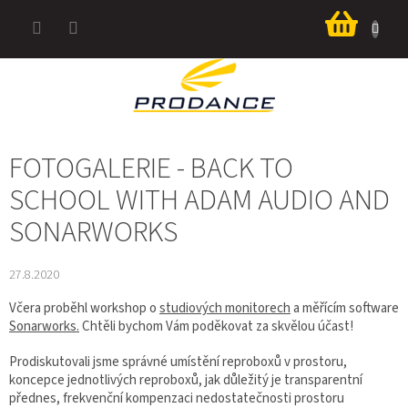
Přejít
Nákup
na
košík
obsah
FOTOGALERIE - BACK TO
SCHOOL WITH ADAM AUDIO AND
SONARWORKS
27.8.2020
Včera proběhl workshop o
studiových monitorech
a měřícím software
Sonarworks.
Chtěli bychom Vám poděkovat za skvělou účast!
Prodiskutovali jsme správné umístění reproboxů v prostoru,
koncepce jednotlivých reproboxů, jak důležitý je transparentní
přednes, frekvenční kompenzaci nedostatečnosti prostoru