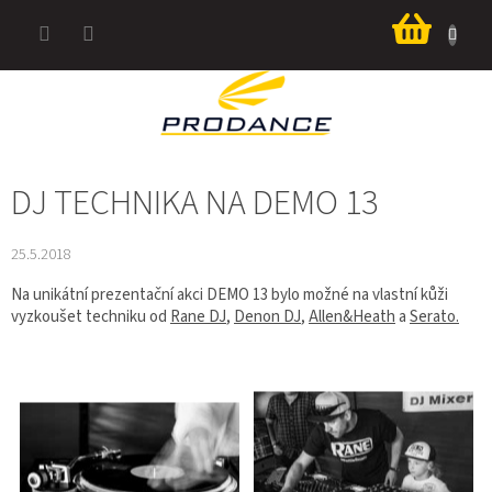
Přejít
Nákup
na
košík
obsah
DJ TECHNIKA NA DEMO 13
25.5.2018
Na unikátní prezentační akci DEMO 13 bylo možné na vlastní kůži
vyzkoušet techniku od
Rane DJ
,
Denon DJ
,
Allen&Heath
a
Serato.