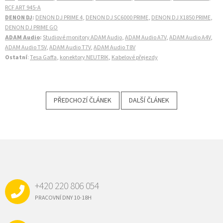
RCF ART 945-A
DENON DJ
:
DENON DJ PRIME 4
,
DENON DJ SC6000 PRIME
,
DENON DJ X1850 PRIME
,
DENON DJ PRIME GO
ADAM Audio
:
Studiové monitory ADAM Audio
,
ADAM Audio A7V
,
ADAM Audio A4V
,
ADAM Audio T5V
,
ADAM Audio T7V
,
ADAM Audio T8V
Ostatní
:
Tesa Gaffa
,
konektory NEUTRIK
,
Kabelové přejezdy
PŘEDCHOZÍ ČLÁNEK
DALŠÍ ČLÁNEK
Z
Á
P
A
+420 220 806 054
T
Í
PRACOVNÍ DNY 10-18H