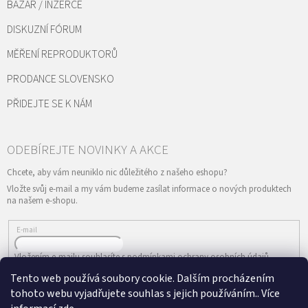
BAZAR / INZERCE
DISKUZNÍ FÓRUM
MĚŘENÍ REPRODUKTORŮ
PRODANCE SLOVENSKO
PŘIDEJTE SE K NÁM
Vložte svůj e-mail a my vám budeme zasílat informace o nových produktech
na našem e-shopu.
E-mail
Vložením e-mailu souhlasíte s
podmínkami ochrany osobních údajů
Tento web používá soubory cookie. Dalším procházením
PŘIHLÁSIT SE
tohoto webu vyjadřujete souhlas s jejich používáním.. Více