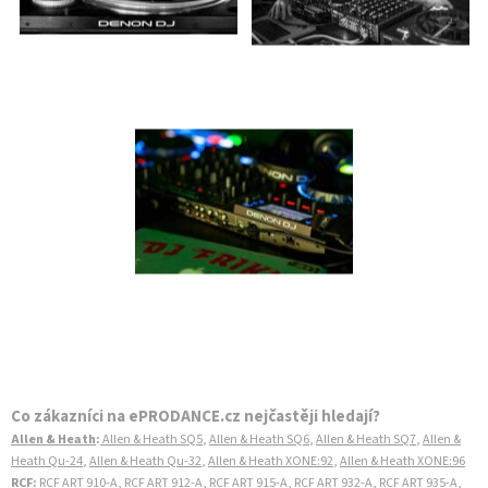
Co zákazníci na ePRODANCE.cz nejčastěji hledají?
Allen & Heath
:
Allen & Heath SQ5
,
Allen & Heath SQ6
,
Allen & Heath SQ7
,
Allen &
Heath Qu-24
,
Allen & Heath Qu-32
,
Allen & Heath XONE:92
,
Allen & Heath XONE:96
RCF
:
RCF ART 910-A
,
RCF ART 912-A
,
RCF ART 915-A
,
RCF ART 932-A
,
RCF ART 935-A
,