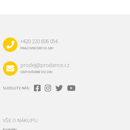
Z
Á
P
A
+420 220 806 054
T
Í
PRACOVNÍ DNY 10-18H
prodej@prodance.cz
ODPOVÍDÁME DO 24H
SLEDUJTE NÁS:
VŠE O NÁKUPU
Kontakty