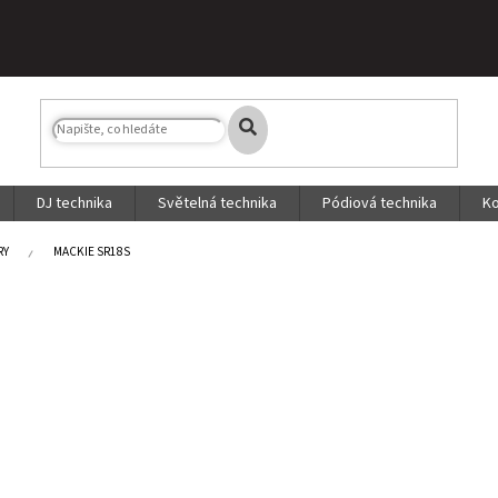
DJ technika
Světelná technika
Pódiová technika
Ko
RY
MACKIE SR18S