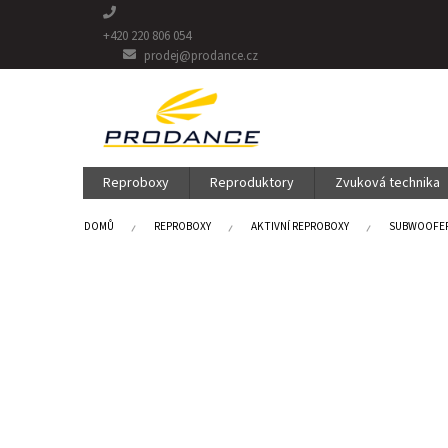
Přejít
na
+420 220 806 054
obsah
prodej@prodance.cz
Reproboxy
Reproduktory
Zvuková technika
DOMŮ
REPROBOXY
AKTIVNÍ REPROBOXY
SUBWOOFE