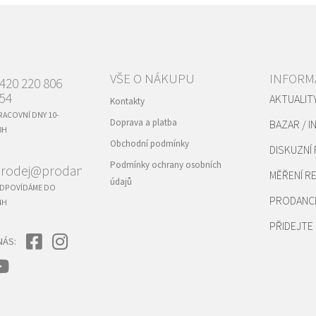
VŠE O NÁKUPU
INFORM
420 220 806
54
AKTUALIT
Kontakty
RACOVNÍ DNY 10-
Doprava a platba
BAZAR / I
8H
Obchodní podmínky
DISKUZNÍ
Podmínky ochrany osobních
rodej@prodance.cz
MĚŘENÍ 
údajů
DPOVÍDÁME DO
PRODANC
4H
PŘIDEJTE 
NÁS: