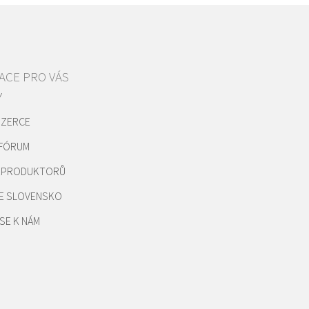
ACE PRO VÁS
Y
NZERCE
 FÓRUM
REPRODUKTORŮ
E SLOVENSKO
SE K NÁM